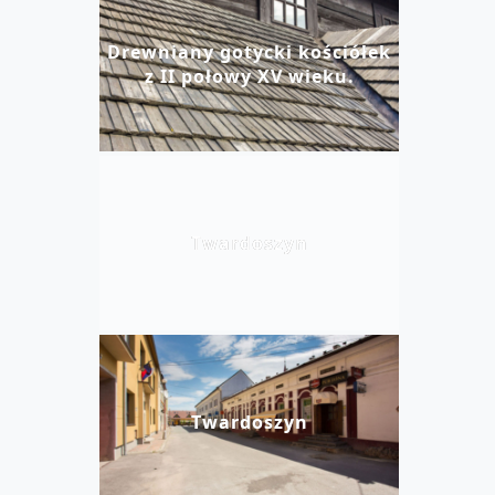
Drewniany gotycki kościółek
z II połowy XV wieku.
Twardoszyn
Twardoszyn