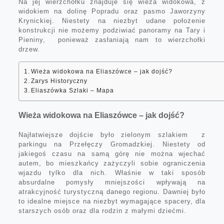
Na jej wierzchołku znajduje się wieża widokowa, z
widokiem na dolinę Popradu oraz pasmo Jaworzyny
Krynickiej. Niestety na niezbyt udane położenie
konstrukcji nie możemy podziwiać panoramy na Tary i
Pieniny, ponieważ zasłaniają nam to wierzchołki
drzew.
Wieża widokowa na Eliaszówce – jak dojść?
Zarys Historyczny
Eliaszówka Szlaki – Mapa
Wieża widokowa na Eliaszówce – jak dojść?
Najłatwiejsze dojście było zielonym szlakiem z
parkingu na Przełęczy Gromadzkiej. Niestety od
jakiegoś czasu na samą górę nie można wjechać
autem, bo mieszkańcy zażyczyli sobie ograniczenia
wjazdu tylko dla nich. Właśnie w taki sposób
absurdalne pomysły mniejszości wpływają na
atrakcyjność turystyczną danego regionu. Dawniej było
to idealne miejsce na niezbyt wymagające spacery, dla
starszych osób oraz dla rodzin z małymi dziećmi.