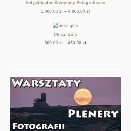
Indywidualne Warsztaty Fotograficzne
Zakres
1,000.00
zł
–
4,000.00
zł
cen:
od
1,000.00 zł
do
Obraz Góry
4,000.00 zł
Zakres
300.00
zł
–
450.00
zł
cen:
od
300.00 zł
do
450.00 zł