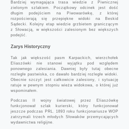
Bardziej wymagająca trasa wiedzie z Piwnicznej
zielonym szlakiem. Początkowy odcinek jest dość
długim podejściem na Piwowarówkę, z której
rozpościerają się przepiękne widoki na Beskid
Sądecki. Kolejny etap wiedzie grzbietem graniczącym
z Słowacją, w większości zalesionym bez większych
podejść.
Zarys Historyczny
Tak jak większość pasm Karpackich, wierzchołek
Eliaszówki nie stanowi wyjątku pod względem
ponownego zalesiania. Dawniej były tutaj obecne
rozległe pastwiska, co dawało bardziej rozległe widoki.
Obecnie szczyt jest całkowicie zalesiony, i sytuację
ratuje w pewnym stopniu wieża widokowa, o której już
wspominałem.
Podczas II wojny światowej przez Eliaszówkę
funkcjonował szlak kurierski, który funkcjonował
jeszcze podczas PRL. 1893 roku funkcjonariusze WOP
zatrzymali trzech młodych Słowaków przemycających
wydawnictwa religijne.