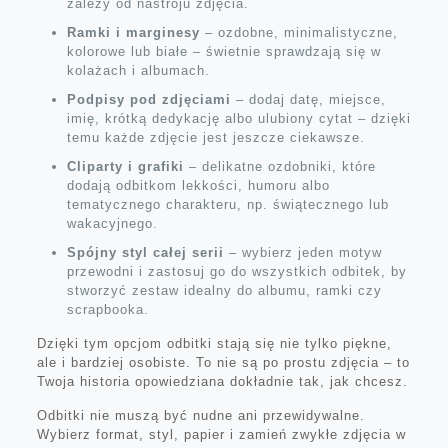
zależy od nastroju zdjęcia.
Ramki i marginesy
– ozdobne, minimalistyczne,
kolorowe lub białe – świetnie sprawdzają się w
kolażach i albumach.
Podpisy pod zdjęciami
– dodaj datę, miejsce,
imię, krótką dedykację albo ulubiony cytat – dzięki
temu każde zdjęcie jest jeszcze ciekawsze.
Cliparty i grafiki
– delikatne ozdobniki, które
dodają odbitkom lekkości, humoru albo
tematycznego charakteru, np. świątecznego lub
wakacyjnego.
Spójny styl całej serii
– wybierz jeden motyw
przewodni i zastosuj go do wszystkich odbitek, by
stworzyć zestaw idealny do albumu, ramki czy
scrapbooka.
Dzięki tym opcjom odbitki stają się nie tylko piękne,
ale i bardziej osobiste. To nie są po prostu zdjęcia – to
Twoja historia opowiedziana dokładnie tak, jak chcesz.
Odbitki nie muszą być nudne ani przewidywalne.
Wybierz format, styl, papier i zamień zwykłe zdjęcia w