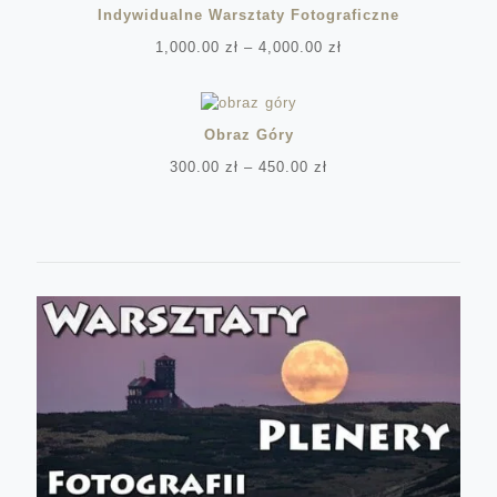
Indywidualne Warsztaty Fotograficzne
Zakres
1,000.00
zł
–
4,000.00
zł
cen:
od
1,000.00 zł
do
Obraz Góry
4,000.00 zł
Zakres
300.00
zł
–
450.00
zł
cen:
od
300.00 zł
do
450.00 zł