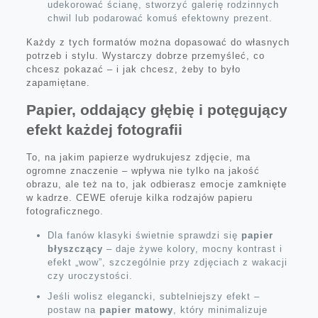
udekorować ścianę, stworzyć galerię rodzinnych
chwil lub podarować komuś efektowny prezent.
Każdy z tych formatów można dopasować do własnych
potrzeb i stylu. Wystarczy dobrze przemyśleć, co
chcesz pokazać – i jak chcesz, żeby to było
zapamiętane.
Papier, oddający głębię i potęgujący
efekt każdej fotografii
To, na jakim papierze wydrukujesz zdjęcie, ma
ogromne znaczenie – wpływa nie tylko na jakość
obrazu, ale też na to, jak odbierasz emocje zamknięte
w kadrze. CEWE oferuje kilka rodzajów papieru
fotograficznego.
Dla fanów klasyki świetnie sprawdzi się
papier
błyszczący
– daje żywe kolory, mocny kontrast i
efekt „wow”, szczególnie przy zdjęciach z wakacji
czy uroczystości.
Jeśli wolisz elegancki, subtelniejszy efekt –
postaw na
papier matowy
, który minimalizuje