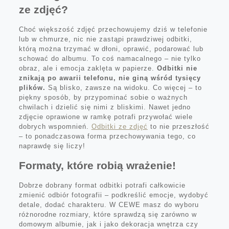
ze zdjęć?
Choć większość zdjęć przechowujemy dziś w telefonie
lub w chmurze, nic nie zastąpi prawdziwej odbitki,
którą można trzymać w dłoni, oprawić, podarować lub
schować do albumu. To coś namacalnego – nie tylko
obraz, ale i emocja zaklęta w papierze.
Odbitki nie
znikają po awarii telefonu, nie giną wśród tysięcy
plików.
Są blisko, zawsze na widoku. Co więcej – to
piękny sposób, by przypominać sobie o ważnych
chwilach i dzielić się nimi z bliskimi. Nawet jedno
zdjęcie oprawione w ramkę potrafi przywołać wiele
dobrych wspomnień.
Odbitki ze zdjęć
to nie przeszłość
– to ponadczasowa forma przechowywania tego, co
naprawdę się liczy!
Formaty, które robią wrażenie!
Dobrze dobrany format odbitki potrafi całkowicie
zmienić odbiór fotografii – podkreślić emocje, wydobyć
detale, dodać charakteru. W CEWE masz do wyboru
różnorodne rozmiary, które sprawdzą się zarówno w
domowym albumie, jak i jako dekoracja wnętrza czy