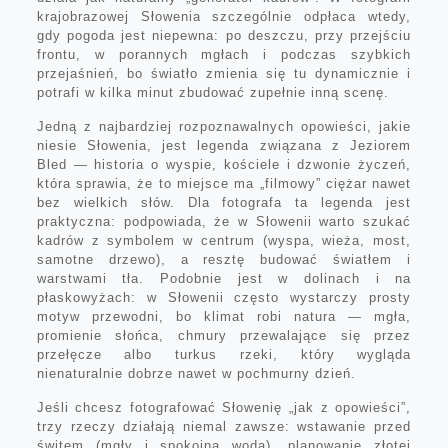
krajobrazowej Słowenia szczególnie odpłaca wtedy,
gdy pogoda jest niepewna: po deszczu, przy przejściu
frontu, w porannych mgłach i podczas szybkich
przejaśnień, bo światło zmienia się tu dynamicznie i
potrafi w kilka minut zbudować zupełnie inną scenę.
Jedną z najbardziej rozpoznawalnych opowieści, jakie
niesie Słowenia, jest legenda związana z Jeziorem
Bled — historia o wyspie, kościele i dzwonie życzeń,
która sprawia, że to miejsce ma „filmowy” ciężar nawet
bez wielkich słów. Dla fotografa ta legenda jest
praktyczna: podpowiada, że w Słowenii warto szukać
kadrów z symbolem w centrum (wyspa, wieża, most,
samotne drzewo), a resztę budować światłem i
warstwami tła. Podobnie jest w dolinach i na
płaskowyżach: w Słowenii często wystarczy prosty
motyw przewodni, bo klimat robi natura — mgła,
promienie słońca, chmury przewalające się przez
przełęcze albo turkus rzeki, który wygląda
nienaturalnie dobrze nawet w pochmurny dzień.
Jeśli chcesz fotografować Słowenię „jak z opowieści”,
trzy rzeczy działają niemal zawsze: wstawanie przed
świtem (mgły i spokojna woda), planowanie złotej