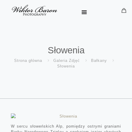
Słowenia
Strona główna
Galeria Zdjęć
Bałkany
Słowenia
W sercu słoweńskich Alp, pomiędzy ostrymi graniami
Parku Narodowego Triglav a spokojem jezior ukrytych