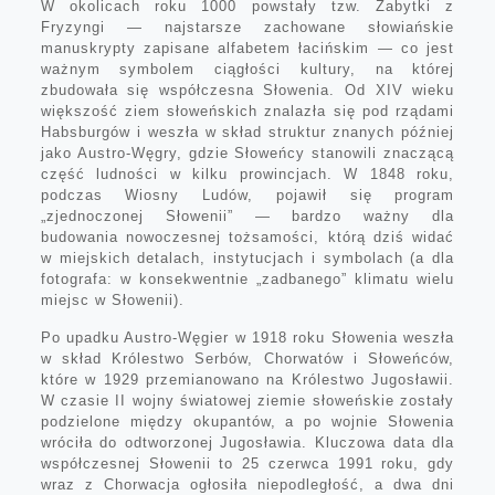
W okolicach roku 1000 powstały tzw. Zabytki z
Fryzyngi — najstarsze zachowane słowiańskie
manuskrypty zapisane alfabetem łacińskim — co jest
ważnym symbolem ciągłości kultury, na której
zbudowała się współczesna Słowenia. Od XIV wieku
większość ziem słoweńskich znalazła się pod rządami
Habsburgów i weszła w skład struktur znanych później
jako Austro-Węgry, gdzie Słoweńcy stanowili znaczącą
część ludności w kilku prowincjach. W 1848 roku,
podczas Wiosny Ludów, pojawił się program
„zjednoczonej Słowenii” — bardzo ważny dla
budowania nowoczesnej tożsamości, którą dziś widać
w miejskich detalach, instytucjach i symbolach (a dla
fotografa: w konsekwentnie „zadbanego” klimatu wielu
miejsc w Słowenii).
Po upadku Austro-Węgier w 1918 roku Słowenia weszła
w skład Królestwo Serbów, Chorwatów i Słoweńców,
które w 1929 przemianowano na Królestwo Jugosławii.
W czasie II wojny światowej ziemie słoweńskie zostały
podzielone między okupantów, a po wojnie Słowenia
wróciła do odtworzonej Jugosławia. Kluczowa data dla
współczesnej Słowenii to 25 czerwca 1991 roku, gdy
wraz z Chorwacja ogłosiła niepodległość, a dwa dni