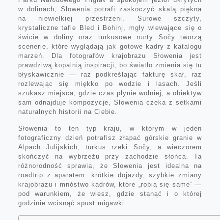
w dolinach, Słowenia potrafi zaskoczyć skalą piękna
na niewielkiej przestrzeni. Surowe szczyty,
krystaliczne tafle Bled i Bohinj, mgły wlewające się o
świcie w doliny oraz turkusowe nurty Sočy tworzą
scenerie, które wyglądają jak gotowe kadry z katalogu
marzeń. Dla fotografów krajobrazu Słowenia jest
prawdziwą kopalnią inspiracji, bo światło zmienia się tu
błyskawicznie — raz podkreślając fakturę skał, raz
rozlewając się miękko po wodzie i lasach. Jeśli
szukasz miejsca, gdzie czas płynie wolniej, a obiektyw
sam odnajduje kompozycje, Słowenia czeka z setkami
naturalnych historii na Ciebie.
Słowenia to ten typ kraju, w którym w jeden
fotograficzny dzień potrafisz złapać górskie granie w
Alpach Julijskich, turkus rzeki Sočy, a wieczorem
skończyć na wybrzeżu przy zachodzie słońca. Ta
różnorodność sprawia, że Słowenia jest idealna na
roadtrip z aparatem: krótkie dojazdy, szybkie zmiany
krajobrazu i mnóstwo kadrów, które „robią się same” —
pod warunkiem, że wiesz, gdzie stanąć i o której
godzinie wcisnąć spust migawki.