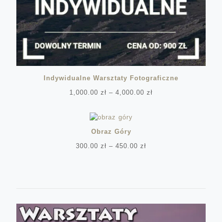
Indywidualne Warsztaty Fotograficzne
Zakres
1,000.00
zł
–
4,000.00
zł
cen:
od
1,000.00 zł
do
Obraz Góry
4,000.00 zł
Zakres
300.00
zł
–
450.00
zł
cen:
od
300.00 zł
do
450.00 zł