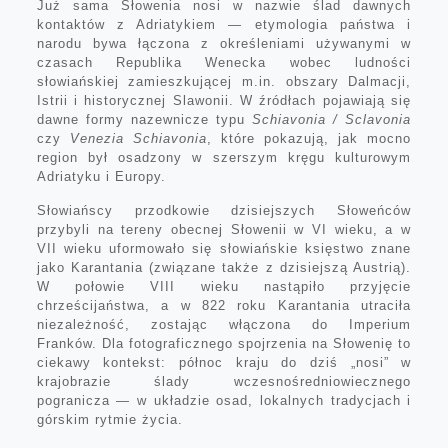
Już sama Słowenia nosi w nazwie ślad dawnych
kontaktów z Adriatykiem — etymologia państwa i
narodu bywa łączona z określeniami używanymi w
czasach Republika Wenecka wobec ludności
słowiańskiej zamieszkującej m.in. obszary Dalmacji,
Istrii i historycznej Slawonii. W źródłach pojawiają się
dawne formy nazewnicze typu
Schiavonia / Sclavonia
czy
Venezia Schiavonia
, które pokazują, jak mocno
region był osadzony w szerszym kręgu kulturowym
Adriatyku i Europy.
Słowiańscy przodkowie dzisiejszych Słoweńców
przybyli na tereny obecnej Słowenii w VI wieku, a w
VII wieku uformowało się słowiańskie księstwo znane
jako Karantania (związane także z dzisiejszą Austrią).
W połowie VIII wieku nastąpiło przyjęcie
chrześcijaństwa, a w 822 roku Karantania utraciła
niezależność, zostając włączona do Imperium
Franków. Dla fotograficznego spojrzenia na Słowenię to
ciekawy kontekst: północ kraju do dziś „nosi” w
krajobrazie ślady wczesnośredniowiecznego
pogranicza — w układzie osad, lokalnych tradycjach i
górskim rytmie życia.