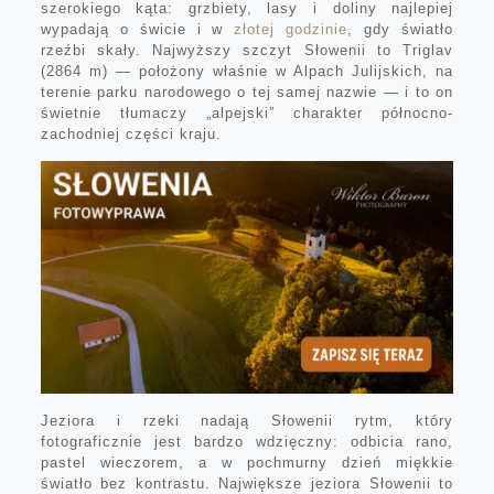
szerokiego kąta: grzbiety, lasy i doliny najlepiej
wypadają o świcie i w
złotej godzinie
, gdy światło
rzeźbi skały. Najwyższy szczyt Słowenii to Triglav
(2864 m) — położony właśnie w Alpach Julijskich, na
terenie parku narodowego o tej samej nazwie — i to on
świetnie tłumaczy „alpejski” charakter północno-
zachodniej części kraju.
Jeziora i rzeki nadają Słowenii rytm, który
fotograficznie jest bardzo wdzięczny: odbicia rano,
pastel wieczorem, a w pochmurny dzień miękkie
światło bez kontrastu. Największe jeziora Słowenii to