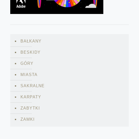
BAŁKANY
BESKIDY
GÓRY
MIASTA
SAKRALNE
KARPATY
ZABYTKI
ZAMKI