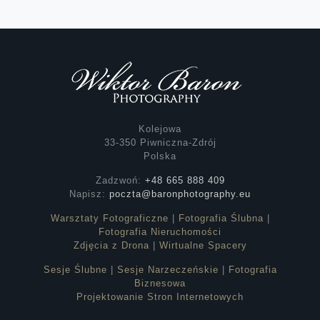
Kolejowa
33-350 Piwniczna-Zdrój
Polska
Zadzwoń:
+48 665 888 409
Napisz:
poczta@baronphotography.eu
Warsztaty Fotograficzne
|
Fotografia Ślubna
|
Fotografia Nieruchomości
Zdjęcia z Drona
|
Wirtualne Spacery
Sesje Ślubne
|
Sesje Narzeczeńskie
|
Fotografia
Biznesowa
Projektowanie Stron Internetowych