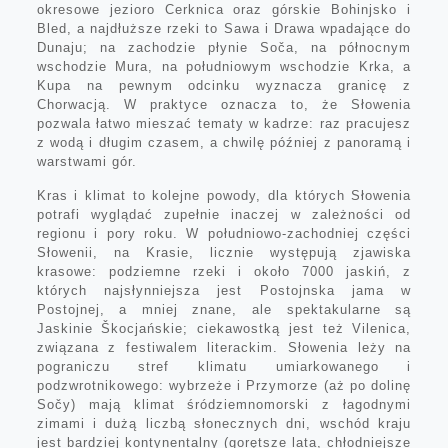
okresowe jezioro Cerknica oraz górskie Bohinjsko i
Bled, a najdłuższe rzeki to Sawa i Drawa wpadające do
Dunaju; na zachodzie płynie Soča, na północnym
wschodzie Mura, na południowym wschodzie Krka, a
Kupa na pewnym odcinku wyznacza granicę z
Chorwacją. W praktyce oznacza to, że Słowenia
pozwala łatwo mieszać tematy w kadrze: raz pracujesz
z wodą i długim czasem, a chwilę później z panoramą i
warstwami gór.
Kras i klimat to kolejne powody, dla których Słowenia
potrafi wyglądać zupełnie inaczej w zależności od
regionu i pory roku. W południowo-zachodniej części
Słowenii, na Krasie, licznie występują zjawiska
krasowe: podziemne rzeki i około 7000 jaskiń, z
których najsłynniejsza jest Postojnska jama w
Postojnej, a mniej znane, ale spektakularne są
Jaskinie Škocjańskie; ciekawostką jest też Vilenica,
związana z festiwalem literackim. Słowenia leży na
pograniczu stref klimatu umiarkowanego i
podzwrotnikowego: wybrzeże i Przymorze (aż po dolinę
Sočy) mają klimat śródziemnomorski z łagodnymi
zimami i dużą liczbą słonecznych dni, wschód kraju
jest bardziej kontynentalny (gorętsze lata, chłodniejsze