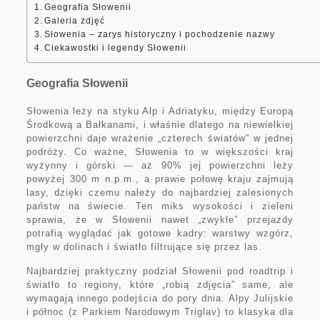
Geografia Słowenii
Galeria zdjęć
Słowenia – zarys historyczny i pochodzenie nazwy
Ciekawostki i legendy Słowenii
Geografia Słowenii
Słowenia leży na styku Alp i Adriatyku, między Europą
Środkową a Bałkanami, i właśnie dlatego na niewielkiej
powierzchni daje wrażenie „czterech światów” w jednej
podróży. Co ważne, Słowenia to w większości kraj
wyżynny i górski — aż 90% jej powierzchni leży
powyżej 300 m n.p.m., a prawie połowę kraju zajmują
lasy, dzięki czemu należy do najbardziej zalesionych
państw na świecie. Ten miks wysokości i zieleni
sprawia, że w Słowenii nawet „zwykłe” przejazdy
potrafią wyglądać jak gotowe kadry: warstwy wzgórz,
mgły w dolinach i światło filtrujące się przez las.
Najbardziej praktyczny podział Słowenii pod roadtrip i
światło to regiony, które „robią zdjęcia” same, ale
wymagają innego podejścia do pory dnia. Alpy Julijskie
i północ (z Parkiem Narodowym Triglav) to klasyka dla