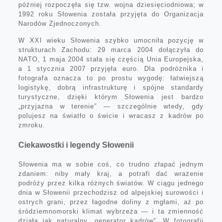
później rozpoczęła się tzw. wojna dziesięciodniowa; w
1992 roku Słowenia została przyjęta do Organizacja
Narodów Zjednoczonych.
W XXI wieku Słowenia szybko umocniła pozycję w
strukturach Zachodu: 29 marca 2004 dołączyła do
NATO, 1 maja 2004 stała się częścią Unia Europejska,
a 1 stycznia 2007 przyjęła euro. Dla podróżnika i
fotografa oznacza to po prostu wygodę: łatwiejszą
logistykę, dobrą infrastrukturę i spójne standardy
turystyczne, dzięki którym Słowenia jest bardzo
„przyjazna w terenie” — szczególnie wtedy, gdy
polujesz na światło o świcie i wracasz z kadrów po
zmroku.
Ciekawostki i legendy Słowenii
Słowenia ma w sobie coś, co trudno złapać jednym
zdaniem: niby mały kraj, a potrafi dać wrażenie
podróży przez kilka różnych światów. W ciągu jednego
dnia w Słowenii przechodzisz od alpejskiej surowości i
ostrych grani, przez łagodne doliny z mgłami, aż po
śródziemnomorski klimat wybrzeża — i ta zmienność
działa jak naturalny „generator kadrów”. W fotografii