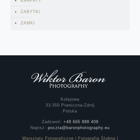
KARPATY
ZABYTKI
ZAMKI
Kolejowa
33-350 Piwniczna-Zdrój
Polska
Zadzwoń:
+48 665 888 409
Napisz:
poczta@baronphotography.eu
Warsztaty Fotograficzne
|
Fotografia Ślubna
|