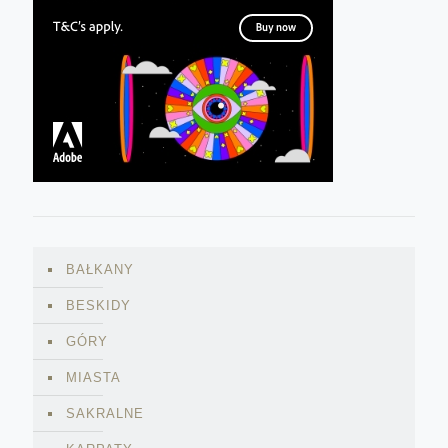
BAŁKANY
BESKIDY
GÓRY
MIASTA
SAKRALNE