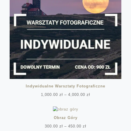
Indywidualne Warsztaty Fotograficzne
Zakres
1,000.00
zł
–
4,000.00
zł
cen:
od
1,000.00 zł
do
Obraz Góry
4,000.00 zł
Zakres
300.00
zł
–
450.00
zł