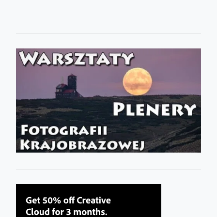
cen:
od
300.00 zł
do
450.00 zł