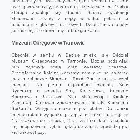
prostokątnych, dwukondygnacyjnych segmentów, które
tworzą wewnętrzny, prostokątny dziedziniec, na środku
którego znajduje się studnia. Ściany rezydencji
zbudowane zostały z cegły w wątku polskim, a
fundament z głazów narzutowych. Dziedziniec okolony
jest na piętrze drewnianymi krużgankami.
Muzeum Okręgowe w Tarnowie
Obecnie w zamku w Dębnie mieści się Oddział
Muzeum Okręgowego w Tarnowie. Można podziwiać
tam wystawę stałą oraz wystawy czasowe.
Przemierzając kolejne komnaty zamkowe na parterze
można zobaczyć Skarbiec i Pokój Pani z unikatowymi
meblami. Na piętrze najbardziej okazałą Salę
Rycerską, a ponadto Salę Koncertową, Komnaty
Barokową i Rokokową, Sień Myśliwską i Kaplicę
Zamkową. Ciekawie zaaranżowane zostały Kuchnia i
Spiżarnia. Wstęp do muzeum jest płatny. Do zamku
przylega darmowy parking. Dojechać można tu drogą nr
4 z Krakowa do Tarnowa, 8 km za Brzeskiem znajduje
się miejscowość Dębno, gdzie do zamku prowadzą już
kierunkowskazy.