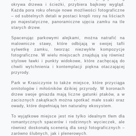
okrywa drzewa i ścieżki, przybiera bajkowy wygląd.
Każda pora roku oferuje nowe możliwości fotograficzne
– od subtelnych detali w postaci kropli rosy na liściach
po majestatyczne, panoramiczne ujęcia zamku na tle
starych drzew.
Spacerując parkowymi alejkami, można natrafić na
malownicze stawy, które odbijają w swojej tafli
sylwetkę zamku, tworząc niezwykłe kompozycje
fotograficzne. W wielu miejscach znajdują się również
stylowe ławki i punkty widokowe, które zachęcają do
chwili wytchnienia i kontemplacji piękna otaczającej
przyrody.
Park w Krasiczynie to także miejsce, które przyciąga
ornitologów i miłośników dzikiej przyrody. W koronach
drzew swoje gniazda mają liczne gatunki ptaków, a w
zacisznych zakątkach można spotkać małe ssaki oraz
owady, które dopełniają ten naturalny ekosystem.
To wyjątkowe miejsce jest nie tylko idealnym tłem dla
romantycznych spacerów i rodzinnych wycieczek, ale
również doskonałą scenerią dla sesji fotograficznych –
zarówno ślubnych, jak i plenerowych.