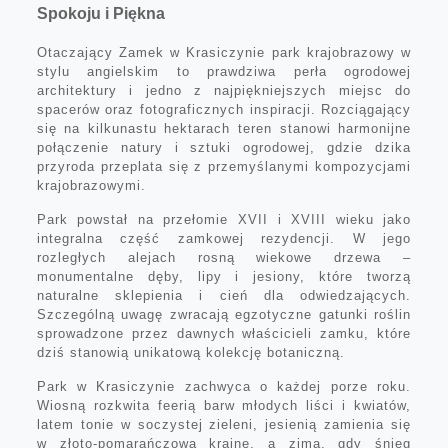
Spokoju i Piękna
Otaczający Zamek w Krasiczynie park krajobrazowy w
stylu angielskim to prawdziwa perła ogrodowej
architektury i jedno z najpiękniejszych miejsc do
spacerów oraz fotograficznych inspiracji. Rozciągający
się na kilkunastu hektarach teren stanowi harmonijne
połączenie natury i sztuki ogrodowej, gdzie dzika
przyroda przeplata się z przemyślanymi kompozycjami
krajobrazowymi.
Park powstał na przełomie XVII i XVIII wieku jako
integralna część zamkowej rezydencji. W jego
rozległych alejach rosną wiekowe drzewa –
monumentalne dęby, lipy i jesiony, które tworzą
naturalne sklepienia i cień dla odwiedzających.
Szczególną uwagę zwracają egzotyczne gatunki roślin
sprowadzone przez dawnych właścicieli zamku, które
dziś stanowią unikatową kolekcję botaniczną.
Park w Krasiczynie zachwyca o każdej porze roku.
Wiosną rozkwita feerią barw młodych liści i kwiatów,
latem tonie w soczystej zieleni, jesienią zamienia się
w złoto-pomarańczową krainę, a zimą, gdy śnieg