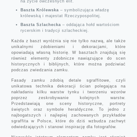
na życie ówczesnych elit.
Baszta Królewska
– symbolizująca władzę
królewską i majestat Rzeczypospolitej.
Baszta Szlachecka
– oddająca hołd wartościom
rycerskim i tradycji szlacheckiej.
Każda z baszt wyróżnia się nie tylko nazwą, ale także
unikalnymi zdobieniami i dekoracjami, które
opowiadają własną historię. W basztach znajdują się
również elementy zdobnicze nawiązujące do scen
historycznych i biblijnych, które można podziwiać
podczas zwiedzania zamku.
Fasady zamku zdobią detale sgraffitowe, czyli
unikatowa technika dekoracji ścian polegająca na
nakładaniu kilku warstw tynku i tworzeniu wzorów
poprzez zeskrobywanie kolejnych warstw.
Przedstawiają one sceny historyczne, portrety
świętych oraz symbole heraldyczne. To jedno z
najbogatszych i najlepiej zachowanych przykładów
sgraffita w Polsce, które do dziś wzbudza zachwyt
odwiedzających i stanowi inspirację dla fotografów.