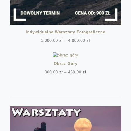
Indywidualne Warsztaty Fotograficzne
Zakres
1,000.00
zł
–
4,000.00
zł
cen:
od
1,000.00 zł
do
Obraz Góry
4,000.00 zł
Zakres
300.00
zł
–
450.00
zł
cen:
od
300.00 zł
do
450.00 zł