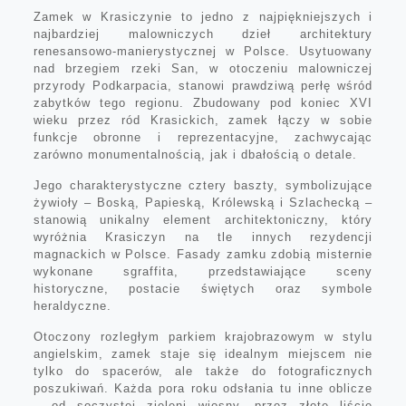
Zamek w Krasiczynie to jedno z najpiękniejszych i
najbardziej malowniczych dzieł architektury
renesansowo-manierystycznej w Polsce. Usytuowany
nad brzegiem rzeki San, w otoczeniu malowniczej
przyrody Podkarpacia, stanowi prawdziwą perłę wśród
zabytków tego regionu. Zbudowany pod koniec XVI
wieku przez ród Krasickich, zamek łączy w sobie
funkcje obronne i reprezentacyjne, zachwycając
zarówno monumentalnością, jak i dbałością o detale.
Jego charakterystyczne cztery baszty, symbolizujące
żywioły – Boską, Papieską, Królewską i Szlachecką –
stanowią unikalny element architektoniczny, który
wyróżnia Krasiczyn na tle innych rezydencji
magnackich w Polsce. Fasady zamku zdobią misternie
wykonane sgraffita, przedstawiające sceny
historyczne, postacie świętych oraz symbole
heraldyczne.
Otoczony rozległym parkiem krajobrazowym w stylu
angielskim, zamek staje się idealnym miejscem nie
tylko do spacerów, ale także do fotograficznych
poszukiwań. Każda pora roku odsłania tu inne oblicze
– od soczystej zieleni wiosny, przez złote liście