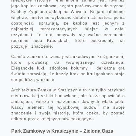
Niezwykle istotnym elementem zamku jest również
jego kaplica zamkowa, często porównywana do słynnej
Kaplicy Zygmuntowskiej na Wawelu. Bogato zdobione
wnętrze, misternie wykonane detale i atmosfera pełna
dostojności sprawiają, że kaplica jest jednym z
najbardziej reprezentacyjnych miejsc w całej
rezydencji. To tutaj odbywały się ważne ceremonie
rodzinne rodu Krasickich, które podkreślały ich
pozycję i znaczenie.
Całość zamku otoczona jest arkadowymi krużgankami,
które prowadzą do wewnętrznego dziedzińca.
Eleganckie łuki, zdobione kolumny i delikatna gra
światła sprawiają, że każdy krok po krużgankach staje
się podróżą w czasie.
Architektura Zamku w Krasiczynie to nie tylko przykład
mistrzowskiej sztuki budowlanej, ale także opowieść o
ambicjach, wierze i marzeniach dawnych właścicieli.
Każdy element tej wyjątkowej budowli ma swoje
znaczenie i swoją historię, która czeka, by zostać
odkryta przez kolejnych odwiedzających.
Park Zamkowy w Krasiczynie – Zielona Oaza