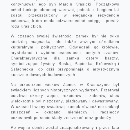
kontynuował jego syn Marcin Krasicki. Początkowo
pełnił funkcję obronnej warowni, jednak z biegiem lat
został przekształcony w elegancką rezydencję
pałacową, która miała odzwierciedlać potęgę i prestiż
rodu Krasickich.
W czasach swojej świetności zamek był nie tylko
siedzibą magnacką, ale także ważnym ośrodkiem
kulturalnym i politycznym. Odwiedzali go królowie,
arystokraci i wybitne osobistości tamtych czasów.
Charakterystyczne dla zamku cztery baszty,
symbolizujące żywioły: Boską, Papieską, Królewską i
Szlachecką, do dziś przypominają o artystycznym
kunszcie dawnych budowniczych.
Na przestrzeni wieków Zamek w Krasiczynie był
świadkiem licznych historycznych wydarzeń. Przetrwał
burzliwe okresy wojen, rozbiorów i zaborów, choć
wielokrotnie był niszczony, plądrowany i dewastowany.
W czasie II wojny światowej zamek również nie uniknął
zniszczeń – okupanci niemieccy i radzieccy
pozostawili po sobie ślady zniszczeń oraz grabieży.
Po wojnie obiekt został znacjonalizowany i przez lata