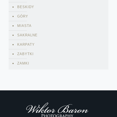
BESKIDY
GÓRY
MIASTA
SAKRALNE
KARPATY
ZABYTKI
ZAMKI