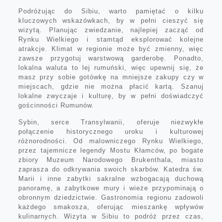
Podróżując do Sibiu, warto pamiętać o kilku
kluczowych wskazówkach, by w pełni cieszyć się
wizytą. Planując zwiedzanie, najlepiej zacząć od
Rynku Wielkiego i stamtąd eksplorować kolejne
atrakcje. Klimat w regionie może być zmienny, więc
zawsze przygotuj warstwową garderobę. Ponadto,
lokalna waluta to lej rumuński, więc upewnij się, że
masz przy sobie gotówkę na mniejsze zakupy czy w
miejscach, gdzie nie można płacić kartą. Szanuj
lokalne zwyczaje i kulturę, by w pełni doświadczyć
gościnności Rumunów.
Sybin, serce Transylwanii, oferuje niezwykłe
połączenie historycznego uroku i kulturowej
różnorodności. Od malowniczego Rynku Wielkiego,
przez tajemnicze legendy Mostu Kłamców, po bogate
zbiory Muzeum Narodowego Brukenthala, miasto
zaprasza do odkrywania swoich skarbów. Katedra św.
Marii i inne zabytki sakralne wzbogacają duchową
panoramę, a zabytkowe mury i wieże przypominają o
obronnym dziedzictwie. Gastronomia regionu zadowoli
każdego smakosza, oferując mieszankę wpływów
kulinarnych. Wizyta w Sibiu to podróż przez czas,