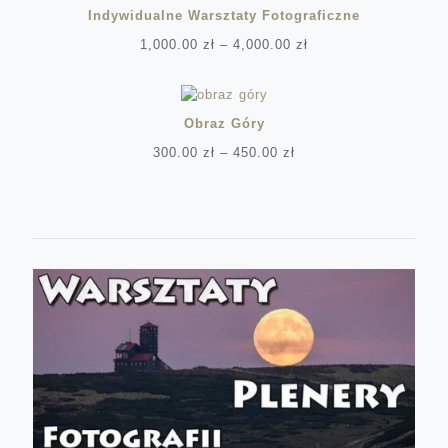
Indywidualne Warsztaty Fotograficzne
Zakres
1,000.00
zł
–
4,000.00
zł
cen:
od
1,000.00 zł
do
Obraz Góry
4,000.00 zł
Zakres
300.00
zł
–
450.00
zł
cen:
od
300.00 zł
do
450.00 zł