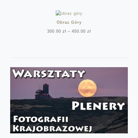
cen:
od
1,000.00 zł
do
Obraz Góry
4,000.00 zł
Zakres
300.00
zł
–
450.00
zł
cen:
od
300.00 zł
do
450.00 zł