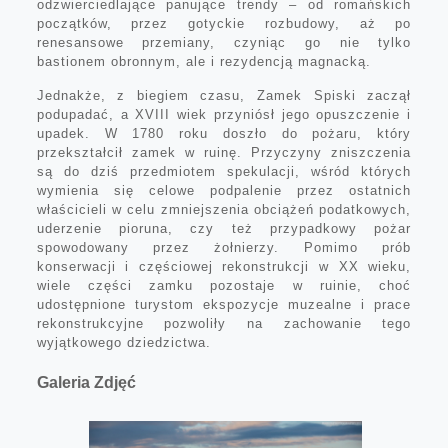
odzwierciedlające panujące trendy – od romańskich
początków, przez gotyckie rozbudowy, aż po
renesansowe przemiany, czyniąc go nie tylko
bastionem obronnym, ale i rezydencją magnacką.
Jednakże, z biegiem czasu, Zamek Spiski zaczął
podupadać, a XVIII wiek przyniósł jego opuszczenie i
upadek. W 1780 roku doszło do pożaru, który
przekształcił zamek w ruinę. Przyczyny zniszczenia
są do dziś przedmiotem spekulacji, wśród których
wymienia się celowe podpalenie przez ostatnich
właścicieli w celu zmniejszenia obciążeń podatkowych,
uderzenie pioruna, czy też przypadkowy pożar
spowodowany przez żołnierzy. Pomimo prób
konserwacji i częściowej rekonstrukcji w XX wieku,
wiele części zamku pozostaje w ruinie, choć
udostępnione turystom ekspozycje muzealne i prace
rekonstrukcyjne pozwoliły na zachowanie tego
wyjątkowego dziedzictwa.
Galeria Zdjęć