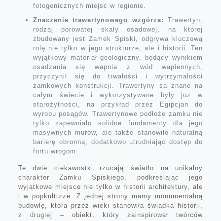
fotogenicznych miejsc w regionie.
Znaczenie trawertynowego wzgórza:
Trawertyn,
rodzaj porowatej skały osadowej, na której
zbudowany jest Zamek Spiski, odgrywa kluczową
rolę nie tylko w jego strukturze, ale i historii. Ten
wyjątkowy materiał geologiczny, będący wynikiem
osadzania się wapnia z wód wapiennych,
przyczynił się do trwałości i wytrzymałości
zamkowych konstrukcji. Trawertyny są znane na
całym świecie i wykorzystywane były już w
starożytności, na przykład przez Egipcjan do
wyrobu posągów. Trawertynowe podłoże zamku nie
tylko zapewniało solidne fundamenty dla jego
masywnych murów, ale także stanowiło naturalną
barierę obronną, dodatkowo utrudniając dostęp do
fortu wrogom.
Te dwie ciekawostki rzucają światło na unikalny
charakter Zamku Spiskiego, podkreślając jego
wyjątkowe miejsce nie tylko w historii architektury, ale
i w popkulturze. Z jednej strony mamy monumentalną
budowlę, która przez wieki stanowiła świadka historii,
z drugiej – obiekt, który zainspirował twórców