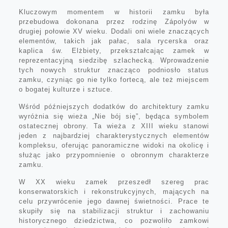
Kluczowym momentem w historii zamku była
przebudowa dokonana przez rodzinę Zápolyów w
drugiej połowie XV wieku. Dodali oni wiele znaczących
elementów, takich jak pałac, sala rycerska oraz
kaplica św. Elżbiety, przekształcając zamek w
reprezentacyjną siedzibę szlachecką. Wprowadzenie
tych nowych struktur znacząco podniosło status
zamku, czyniąc go nie tylko fortecą, ale też miejscem
o bogatej kulturze i sztuce.
Wśród późniejszych dodatków do architektury zamku
wyróżnia się wieża „Nie bój się”, będąca symbolem
ostatecznej obrony. Ta wieża z XIII wieku stanowi
jeden z najbardziej charakterystycznych elementów
kompleksu, oferując panoramiczne widoki na okolicę i
służąc jako przypomnienie o obronnym charakterze
zamku.
W XX wieku zamek przeszedł szereg prac
konserwatorskich i rekonstrukcyjnych, mających na
celu przywrócenie jego dawnej świetności. Prace te
skupiły się na stabilizacji struktur i zachowaniu
historycznego dziedzictwa, co pozwoliło zamkowi