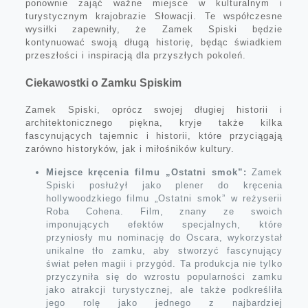
ponownie zająć ważne miejsce w kulturalnym i
turystycznym krajobrazie Słowacji. Te współczesne
wysiłki zapewniły, że Zamek Spiski będzie
kontynuować swoją długą historię, będąc świadkiem
przeszłości i inspiracją dla przyszłych pokoleń.
Ciekawostki o Zamku Spiskim
Zamek Spiski, oprócz swojej długiej historii i
architektonicznego piękna, kryje także kilka
fascynujących tajemnic i historii, które przyciągają
zarówno historyków, jak i miłośników kultury.
Miejsce kręcenia filmu „Ostatni smok”:
Zamek
Spiski posłużył jako plener do kręcenia
hollywoodzkiego filmu „Ostatni smok” w reżyserii
Roba Cohena. Film, znany ze swoich
imponujących efektów specjalnych, które
przyniosły mu nominację do Oscara, wykorzystał
unikalne tło zamku, aby stworzyć fascynujący
świat pełen magii i przygód. Ta produkcja nie tylko
przyczyniła się do wzrostu popularności zamku
jako atrakcji turystycznej, ale także podkreśliła
jego rolę jako jednego z najbardziej