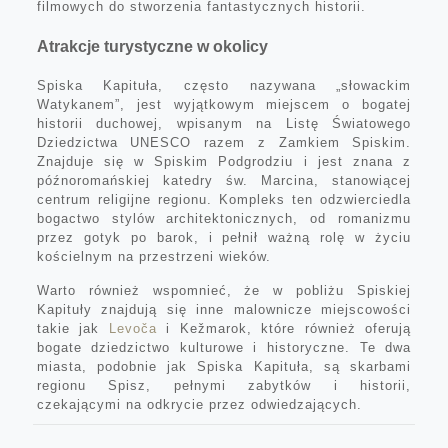
filmowych do stworzenia fantastycznych historii.
Atrakcje turystyczne w okolicy
Spiska Kapituła, często nazywana „słowackim
Watykanem”, jest wyjątkowym miejscem o bogatej
historii duchowej, wpisanym na Listę Światowego
Dziedzictwa UNESCO razem z Zamkiem Spiskim.
Znajduje się w Spiskim Podgrodziu i jest znana z
późnoromańskiej katedry św. Marcina, stanowiącej
centrum religijne regionu. Kompleks ten odzwierciedla
bogactwo stylów architektonicznych, od romanizmu
przez gotyk po barok, i pełnił ważną rolę w życiu
kościelnym na przestrzeni wieków.
Warto również wspomnieć, że w pobliżu Spiskiej
Kapituły znajdują się inne malownicze miejscowości
takie jak
Levoča
i Kežmarok, które również oferują
bogate dziedzictwo kulturowe i historyczne. Te dwa
miasta, podobnie jak Spiska Kapituła, są skarbami
regionu Spisz, pełnymi zabytków i historii,
czekającymi na odkrycie przez odwiedzających.