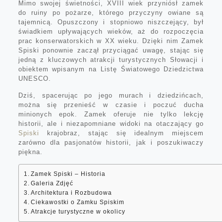
Mimo swojej świetności, XVIII wiek przyniósł zamek
do ruiny po pożarze, którego przyczyny owiane są
tajemnicą. Opuszczony i stopniowo niszczejący, był
świadkiem upływających wieków, aż do rozpoczęcia
prac konserwatorskich w XX wieku. Dzięki nim Zamek
Spiski ponownie zaczął przyciągać uwagę, stając się
jedną z kluczowych atrakcji turystycznych Słowacji i
obiektem wpisanym na Listę Światowego Dziedzictwa
UNESCO.
Dziś, spacerując po jego murach i dziedzińcach,
można się przenieść w czasie i poczuć ducha
minionych epok. Zamek oferuje nie tylko lekcję
historii, ale i niezapomniane widoki na otaczający go
Spiski
krajobraz, stając się idealnym miejscem
zarówno dla pasjonatów historii, jak i poszukiwaczy
piękna.
Zamek Spiski – Historia
Galeria Zdjęć
Architektura i Rozbudowa
Ciekawostki o Zamku Spiskim
Atrakcje turystyczne w okolicy