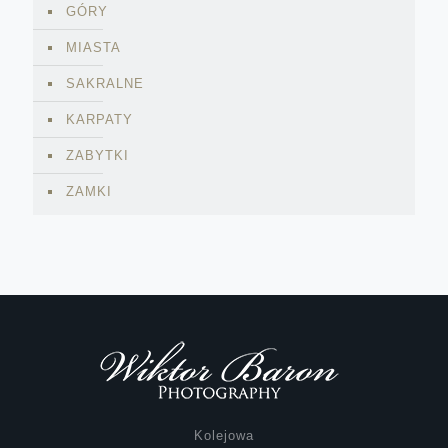
GÓRY
MIASTA
SAKRALNE
KARPATY
ZABYTKI
ZAMKI
Kolejowa