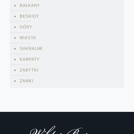
BAŁKANY
BESKIDY
GÓRY
MIASTA
SAKRALNE
KARPATY
ZABYTKI
ZAMKI