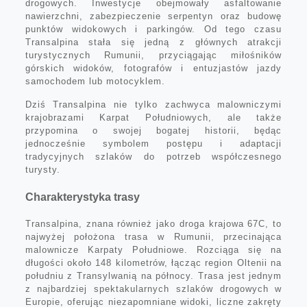
drogowych. Inwestycje obejmowały asfaltowanie
nawierzchni, zabezpieczenie serpentyn oraz budowę
punktów widokowych i parkingów. Od tego czasu
Transalpina stała się jedną z głównych atrakcji
turystycznych Rumunii, przyciągając miłośników
górskich widoków, fotografów i entuzjastów jazdy
samochodem lub motocyklem.
Dziś Transalpina nie tylko zachwyca malowniczymi
krajobrazami Karpat Południowych, ale także
przypomina o swojej bogatej historii, będąc
jednocześnie symbolem postępu i adaptacji
tradycyjnych szlaków do potrzeb współczesnego
turysty.
Charakterystyka trasy
Transalpina, znana również jako droga krajowa 67C, to
najwyżej położona trasa w Rumunii, przecinająca
malownicze Karpaty Południowe. Rozciąga się na
długości około 148 kilometrów, łącząc region Oltenii na
południu z Transylwanią na północy. Trasa jest jednym
z najbardziej spektakularnych szlaków drogowych w
Europie, oferując niezapomniane widoki, liczne zakręty