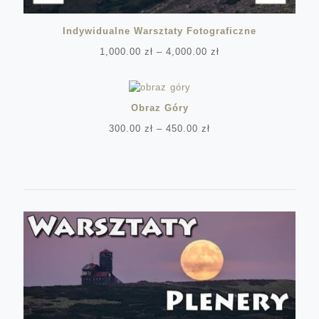
Indywidualne Warsztaty Fotograficzne
Zakres
1,000.00
zł
–
4,000.00
zł
cen:
od
1,000.00 zł
do
Obraz Góry
4,000.00 zł
Zakres
300.00
zł
–
450.00
zł
cen:
od
300.00 zł
do
450.00 zł