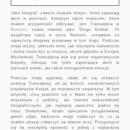
Jako fotograf, zawsze szukam miejsc, które zapierają
dech w piersiach. Kolejnym takim miejscem, które
miałem przyjemność odkrywać, jest Transalpina w
Rumunii
, znana również jako 'Droga Królów’. To
wyjątkowa trasa w sercu Rumunii, uznawana za
najwyższą drogową przeprawę w tym kraju. Podczas
mojej wizyty, uderzyło mnie, jak niezwykle malownicze
i dzikie może być to miejsce, ukryte głęboko w Europie
Wschodniej. Transalpina wije się przez majestatyczne
Karpaty, oferując nie tylko zapierające dech w
piersiach widoki, ale także niezapomniane emocje.
Podczas mojej wyprawy, udało mi się uchwycić
esencję Transalpiny, od jej dzikich, nieokiełznanych
krajobrazów Karpat, po malownicze serpentyny. W tym
artykule, chcę podzielić się z Wami nie tylko moimi
wrażeniami z podróży, ale również wskazówkami
fotograficznymi, jak najlepiej uwiecznić piękno tej
trasy. Dodatkowo, dzięki specjalnie przygotowanej
galerii zdjęć, będziecie mogli zobaczyć to, co ja
miałem okazję zobaczyć na własne oczy. Przygotujcie
się na niezwykłą opowieść o jednej z najbardziej