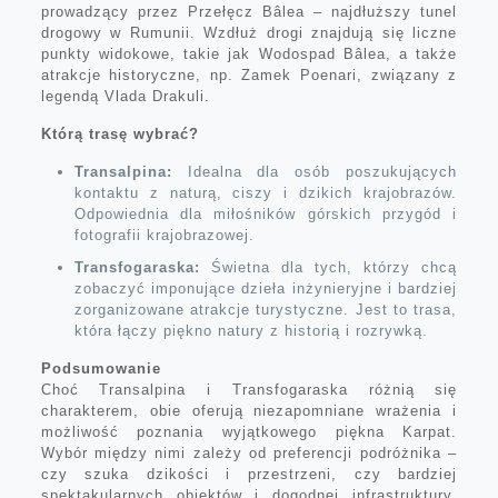
prowadzący przez Przełęcz Bâlea – najdłuższy tunel
drogowy w Rumunii. Wzdłuż drogi znajdują się liczne
punkty widokowe, takie jak Wodospad Bâlea, a także
atrakcje historyczne, np. Zamek Poenari, związany z
legendą Vlada Drakuli.
Którą trasę wybrać?
Transalpina:
Idealna dla osób poszukujących
kontaktu z naturą, ciszy i dzikich krajobrazów.
Odpowiednia dla miłośników górskich przygód i
fotografii krajobrazowej.
Transfogaraska:
Świetna dla tych, którzy chcą
zobaczyć imponujące dzieła inżynieryjne i bardziej
zorganizowane atrakcje turystyczne. Jest to trasa,
która łączy piękno natury z historią i rozrywką.
Podsumowanie
Choć Transalpina i Transfogaraska różnią się
charakterem, obie oferują niezapomniane wrażenia i
możliwość poznania wyjątkowego piękna Karpat.
Wybór między nimi zależy od preferencji podróżnika –
czy szuka dzikości i przestrzeni, czy bardziej
spektakularnych obiektów i dogodnej infrastruktury.