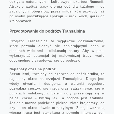
odkrycia naturalnych i kulturowych skarbów Rumunii.
Atrakcje wzdłuż trasy oferują coś dla każdego – od
zapalonych fotografów, przez miłośników przyrody, aż
po osoby poszukujące spokoju w urokliwych, górskich
krajobrazach.
Przygotowanie do podróży Transalpiną
Przejazd Transalpiną to wyjątkowe doświadczenie,
które pozwala cieszyć się zapierającymi dech w
piersiach widokami i bliskością natury. Aby w pełni
wykorzystać potencjał tej malowniczej trasy, warto
odpowiednio przygotować się do podróży.
Najlepszy czas na podróż
Sezon letni, trwający od czerwca do października, to
najlepszy okres na przejazd Transalpiną. Droga jest
wtedy otwarta i dostępna, a warunki pogodowe
pozwalają cieszyć się jazdą oraz zatrzymywać się w
punktach widokowych. Latem góry prezentują się w
pełnej krasie – kwitną łąki, a pogoda jest stabilna.
Jesienią można podziwiać piękne, złote krajobrazy, co
czyni ten okres równie atrakcyjnym. Zimą i wczesną
wiosną trasa jest zamykana z powodu intensywnych