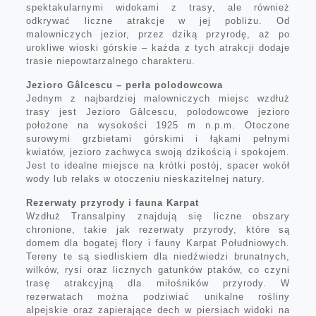
spektakularnymi widokami z trasy, ale również
odkrywać liczne atrakcje w jej pobliżu. Od
malowniczych jezior, przez dziką przyrodę, aż po
urokliwe wioski górskie – każda z tych atrakcji dodaje
trasie niepowtarzalnego charakteru.
Jezioro Gâlcescu – perła polodowcowa
Jednym z najbardziej malowniczych miejsc wzdłuż
trasy jest Jezioro Gâlcescu, polodowcowe jezioro
położone na wysokości 1925 m n.p.m. Otoczone
surowymi grzbietami górskimi i łąkami pełnymi
kwiatów, jezioro zachwyca swoją dzikością i spokojem.
Jest to idealne miejsce na krótki postój, spacer wokół
wody lub relaks w otoczeniu nieskazitelnej natury.
Rezerwaty przyrody i fauna Karpat
Wzdłuż Transalpiny znajdują się liczne obszary
chronione, takie jak rezerwaty przyrody, które są
domem dla bogatej flory i fauny Karpat Południowych.
Tereny te są siedliskiem dla niedźwiedzi brunatnych,
wilków, rysi oraz licznych gatunków ptaków, co czyni
trasę atrakcyjną dla miłośników przyrody. W
rezerwatach można podziwiać unikalne rośliny
alpejskie oraz zapierające dech w piersiach widoki na