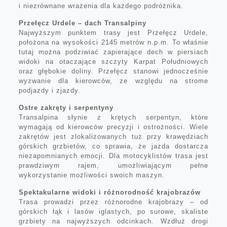
i niezrównane wrażenia dla każdego podróżnika.
Przełęcz Urdele – dach Transalpiny
Najwyższym punktem trasy jest Przełęcz Urdele,
położona na wysokości 2145 metrów n.p.m. To właśnie
tutaj można podziwiać zapierające dech w piersiach
widoki na otaczające szczyty Karpat Południowych
oraz głębokie doliny. Przełęcz stanowi jednocześnie
wyzwanie dla kierowców, ze względu na strome
podjazdy i zjazdy.
Ostre zakręty i serpentyny
Transalpina słynie z krętych serpentyn, które
wymagają od kierowców precyzji i ostrożności. Wiele
zakrętów jest zlokalizowanych tuż przy krawędziach
górskich grzbietów, co sprawia, że jazda dostarcza
niezapomnianych emocji. Dla motocyklistów trasa jest
prawdziwym rajem, umożliwiającym pełne
wykorzystanie możliwości swoich maszyn.
Spektakularne widoki i różnorodność krajobrazów
Trasa prowadzi przez różnorodne krajobrazy – od
górskich łąk i lasów iglastych, po surowe, skaliste
grzbiety na najwyższych odcinkach. Wzdłuż drogi