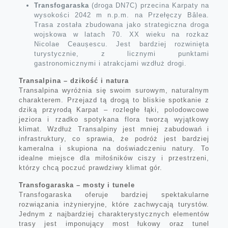
Transfogaraska
(droga DN7C) przecina Karpaty na
wysokości 2042 m n.p.m. na Przełęczy Bâlea.
Trasa została zbudowana jako strategiczna droga
wojskowa w latach 70. XX wieku na rozkaz
Nicolae Ceaușescu. Jest bardziej rozwinięta
turystycznie, z licznymi punktami
gastronomicznymi i atrakcjami wzdłuż drogi.
Transalpina – dzikość i natura
Transalpina wyróżnia się swoim surowym, naturalnym
charakterem. Przejazd tą drogą to bliskie spotkanie z
dziką przyrodą Karpat – rozległe łąki, polodowcowe
jeziora i rzadko spotykana flora tworzą wyjątkowy
klimat. Wzdłuż Transalpiny jest mniej zabudowań i
infrastruktury, co sprawia, że podróż jest bardziej
kameralna i skupiona na doświadczeniu natury. To
idealne miejsce dla miłośników ciszy i przestrzeni,
którzy chcą poczuć prawdziwy klimat gór.
Transfogaraska – mosty i tunele
Transfogaraska oferuje bardziej spektakularne
rozwiązania inżynieryjne, które zachwycają turystów.
Jednym z najbardziej charakterystycznych elementów
trasy jest imponujący most łukowy oraz tunel