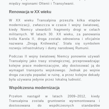
między regionami Oltenii i Transylwanii.
Renowacja w XX wieku
W XX wieku Transalpina przeszła kilka etapów
modernizacji, zwłaszcza w czasie I wojny światowej,
kiedy Niemcy utwardzili fragmenty drogi w celach
militarnych. W latach 30. XX wieku, za panowania
króla Karola II, droga została odnowiona i oficjalnie
nazwana „Drogą Królewską”. Stała się symbolem
rozwoju infrastruktury i dumy narodowej Rumunii.
Podczas II wojny światowej Niemcy ponownie używali
Transalpiny jako trasy strategicznej, przeprowadzając
kolejne prace modernizacyjne, aby dostosować ją do
wymagań transportu wojskowego. Jednak po wojnie
droga zaczęła popadać w ruinę, a przez kolejne dekady
była używana jedynie przez lokalną ludność.
Współczesna modernizacja
Przełom nastąpił w latach 2009–2012, kiedy
Transalpina została gruntownie wyremontowana i
dostosowana do współczesnych standardów