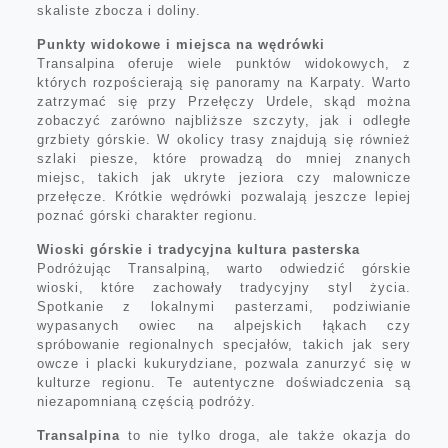
skaliste zbocza i doliny.
Punkty widokowe i miejsca na wędrówki
Transalpina oferuje wiele punktów widokowych, z
których rozpościerają się panoramy na Karpaty. Warto
zatrzymać się przy Przełęczy Urdele, skąd można
zobaczyć zarówno najbliższe szczyty, jak i odległe
grzbiety górskie. W okolicy trasy znajdują się również
szlaki piesze, które prowadzą do mniej znanych
miejsc, takich jak ukryte jeziora czy malownicze
przełęcze. Krótkie wędrówki pozwalają jeszcze lepiej
poznać górski charakter regionu.
Wioski górskie i tradycyjna kultura pasterska
Podróżując Transalpiną, warto odwiedzić górskie
wioski, które zachowały tradycyjny styl życia.
Spotkanie z lokalnymi pasterzami, podziwianie
wypasanych owiec na alpejskich łąkach czy
spróbowanie regionalnych specjałów, takich jak sery
owcze i placki kukurydziane, pozwala zanurzyć się w
kulturze regionu. Te autentyczne doświadczenia są
niezapomnianą częścią podróży.
Transalpina
to nie tylko droga, ale także okazja do