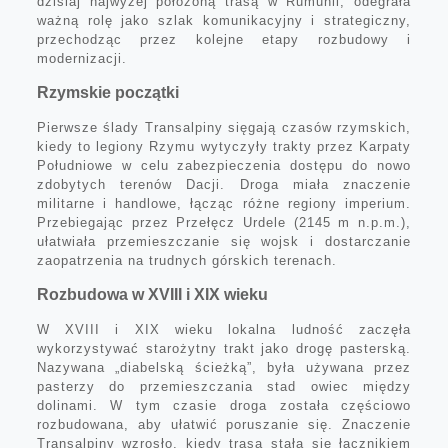
dzisiaj najwyżej położoną trasą w Rumunii, odegrała
ważną rolę jako szlak komunikacyjny i strategiczny,
przechodząc przez kolejne etapy rozbudowy i
modernizacji.
Rzymskie początki
Pierwsze ślady Transalpiny sięgają czasów rzymskich,
kiedy to legiony Rzymu wytyczyły trakty przez Karpaty
Południowe w celu zabezpieczenia dostępu do nowo
zdobytych terenów Dacji. Droga miała znaczenie
militarne i handlowe, łącząc różne regiony imperium.
Przebiegając przez Przełęcz Urdele (2145 m n.p.m.),
ułatwiała przemieszczanie się wojsk i dostarczanie
zaopatrzenia na trudnych górskich terenach.
Rozbudowa w XVIII i XIX wieku
W XVIII i XIX wieku lokalna ludność zaczęła
wykorzystywać starożytny trakt jako drogę pasterską.
Nazywana „diabelską ścieżką”, była używana przez
pasterzy do przemieszczania stad owiec między
dolinami. W tym czasie droga została częściowo
rozbudowana, aby ułatwić poruszanie się. Znaczenie
Transalpiny wzrosło, kiedy trasa stała się łącznikiem