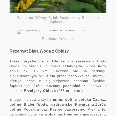
Widok na Główny Szlak Beskidzki w Beskidzie
Sądeckim
Przełęcz Przysłop
Rezerwat Biała Woda z Obidzy
Trasa turystyczna z Obidzy do rezerwatu
Biała
Woda
to średniej długości szlak-pętla, który liczy
sobie ok. 15 km. Zaczyna się na parkingu
zlokalizowanym ok. 3 km przed bacówką na Obidzy i
oferuje jedne z piękniejszych panoram Beskidu
Sądeckiego, które możemy podziwiać z bacówki i
dalej, z
Przełęczy Obidza
(938 m n.p.m.).
Z tego miejsca ujrzymy m. in.
dolinę potoku Czercz,
dolinę Białej Wody, uzdrowisko Piwniczna-Zdrój,
dolinę Popradu oaz Pasmo Jaworzyny
. Piękna tej
panoramy dopełnia
widok na Pieniny
i majaczące w