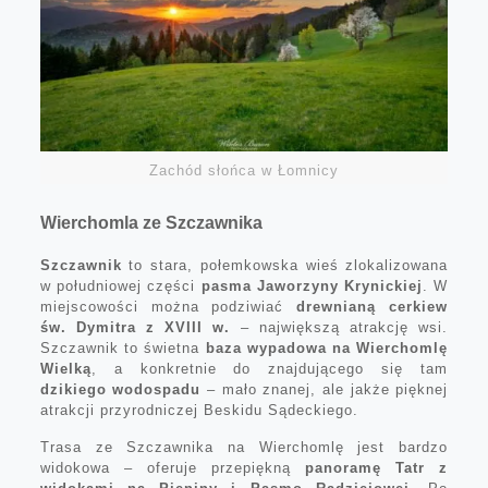
Zachód słońca w Łomnicy
Wierchomla ze Szczawnika
Szczawnik
to stara, połemkowska wieś zlokalizowana
w południowej części
pasma Jaworzyny Krynickiej
. W
miejscowości można podziwiać
drewnianą cerkiew
św. Dymitra z XVIII w.
– największą atrakcję wsi.
Szczawnik to świetna
baza wypadowa na Wierchomlę
Wielką
, a konkretnie do znajdującego się tam
dzikiego wodospadu
– mało znanej, ale jakże pięknej
atrakcji przyrodniczej Beskidu Sądeckiego.
Trasa ze Szczawnika na Wierchomlę jest bardzo
widokowa – oferuje przepiękną
panoramę Tatr z