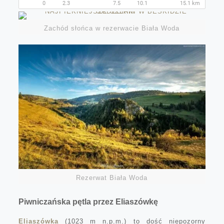
Zachód słońca w rezerwacie Biała Woda
Rezerwat Biała Woda
Piwniczańska pętla przez Eliaszówkę
Eliaszówka
(1023 m n.p.m.) to dość niepozorny