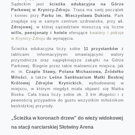
Sądeckim jest
ścieżka edukacyjna na Górze
Parkowej w Krynicy-Zdroju
. Trasa ma swój początek
i koniec przy
Parku im. Mieczysława Dukieta
. Park
znajduje się w samym centrum uzdrowiska, przy
ul.
Zdrojowej
, w której sąsiedztwie mieszczą się liczne
wille, pensjonaty i hotele
oferujące
kwatery i pokoje
w Krynicy-Zdroju
do wynajęcia.
Ścieżka edukacyjna liczy sobie
11 przystanków
z
tablicami informacyjnymi omawiającymi walory
przyrodnicze oraz najpiękniejsze zakątki na Górze
Parkowej. Biegnie przez takie malownicze miejsca, jak
m. in.
Czaple Stawy, Polana Michasiowa, Źródełko
Miłości
, a także
Leśne Sanktuarium Matki Boskiej
Królowej Zdrojów Krynickich
, wybudowanej w
miejscu, w którym niegdyś miała objawić się Matka
Boska. Cała trasa liczy sobie ok. 3 km długości i z
pewnością przypadnie do gustu wszystkim miłośnikom
beskidzkiej przyrody.
„Ścieżka w koronach drzew” do wieży widokowej
na stacji narciarskiej Słotwiny Arena