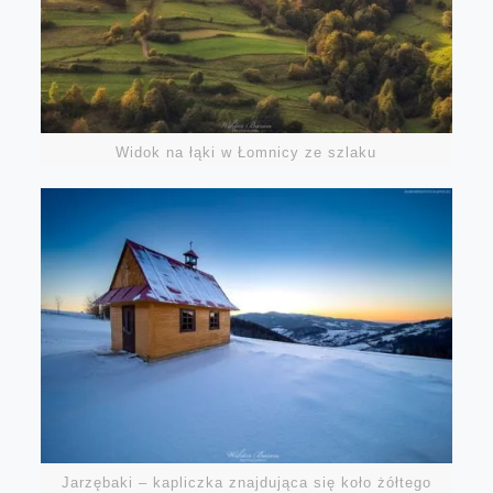
Widok na łąki w Łomnicy ze szlaku
Jarzębaki – kapliczka znajdująca się koło żółtego