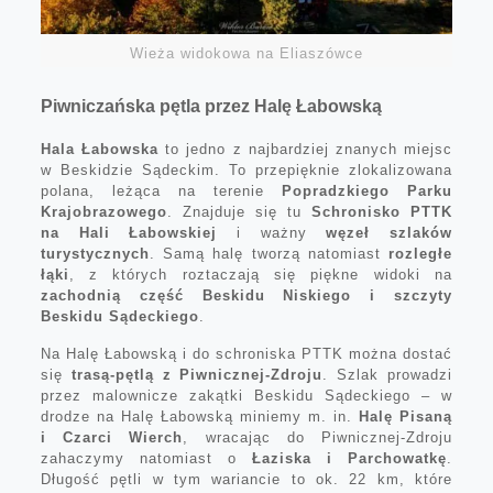
Wieża widokowa na Eliaszówce
Piwniczańska pętla przez Halę Łabowską
Hala Łabowska
to jedno z najbardziej znanych miejsc
w Beskidzie Sądeckim. To przepięknie zlokalizowana
polana, leżąca na terenie
Popradzkiego Parku
Krajobrazowego
. Znajduje się tu
Schronisko PTTK
na Hali Łabowskiej
i ważny
węzeł szlaków
turystycznych
. Samą halę tworzą natomiast
rozległe
łąki
, z których roztaczają się piękne widoki na
zachodnią część Beskidu Niskiego i szczyty
Beskidu Sądeckiego
.
Na Halę Łabowską i do schroniska PTTK można dostać
się
trasą-pętlą z Piwnicznej-Zdroju
. Szlak prowadzi
przez malownicze zakątki Beskidu Sądeckiego – w
drodze na Halę Łabowską miniemy m. in.
Halę Pisaną
i Czarci Wierch
, wracając do Piwnicznej-Zdroju
zahaczymy natomiast o
Łaziska i Parchowatkę
.
Długość pętli w tym wariancie to ok. 22 km, które