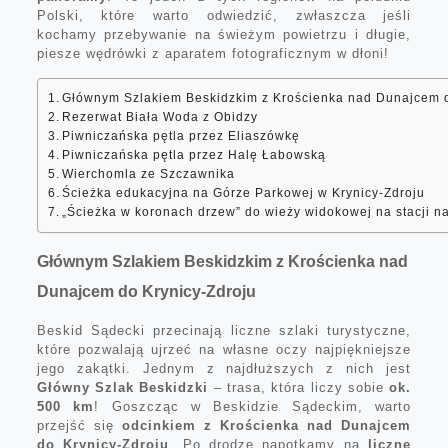
Polski, które warto odwiedzić, zwłaszcza jeśli
kochamy przebywanie na świeżym powietrzu i długie,
piesze wędrówki z aparatem fotograficznym w dłoni!
Głównym Szlakiem Beskidzkim z Krościenka nad Dunajcem d
Rezerwat Biała Woda z Obidzy
Piwniczańska pętla przez Eliaszówkę
Piwniczańska pętla przez Halę Łabowską
Wierchomla ze Szczawnika
Ścieżka edukacyjna na Górze Parkowej w Krynicy-Zdroju
„Ścieżka w koronach drzew” do wieży widokowej na stacji na
Głównym Szlakiem Beskidzkim z Krościenka nad
Dunajcem do Krynicy-Zdroju
Beskid Sądecki przecinają liczne szlaki turystyczne,
które pozwalają ujrzeć na własne oczy najpiękniejsze
jego zakątki. Jednym z najdłuższych z nich jest
Główny Szlak Beskidzki
– trasa, która liczy sobie
ok.
500 km
! Goszcząc w Beskidzie Sądeckim, warto
przejść się
odcinkiem z Krościenka nad Dunajcem
do Krynicy-Zdroju
. Po drodze napotkamy na
liczne