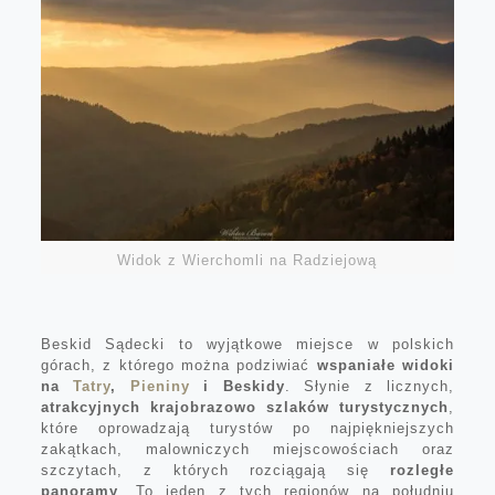
Widok z Wierchomli na Radziejową
Beskid Sądecki to wyjątkowe miejsce w polskich
górach, z którego można podziwiać
wspaniałe widoki
na
Tatry
,
Pieniny
i Beskidy
. Słynie z licznych,
atrakcyjnych krajobrazowo szlaków turystycznych
,
które oprowadzają turystów po najpiękniejszych
zakątkach, malowniczych miejscowościach oraz
szczytach, z których rozciągają się
rozległe
panoramy
. To jeden z tych regionów na południu