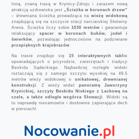
Inną, znaną trasą w Krynicy-Zdroju i zarazem nową
atrakcją uzdrowiska jest
„Ścieżka w koronach drzew”
– drewniana ścieżka prowadząca na
wieżę widokową
znajdującą się na szczycie stacji narciarskiej Słotwiny
Arena. Ścieżka liczy sobie
1030 metrów
i gwarantuje
relaksujący
spacer w koronach buków, jodeł i
świerków
, pozwalając jednocześnie na podziwiane
przepięknych krajobrazów
.
Na trasie znajduje się
15 interaktywnych tablic
opowiadających o przyrodzie, zwierzętach i tradycji
Beskidu Sądeckiego. Najbardziej rozległe widoki
roztaczają się z samego szczytu wysokiej na 49,5
metrów wieży widokowej o
unikatowej,
drewnianej
konstrukcji
. Z wieży widać
panoramę Jaworzyny
Krynickiej, szczyty Beskidu Niskiego z Lackową na
czele, a także odległe wzgórza Słowacji
. Widoki są
tu naprawdę niesamowite i dosłownie zapierające dech
w piersiach!