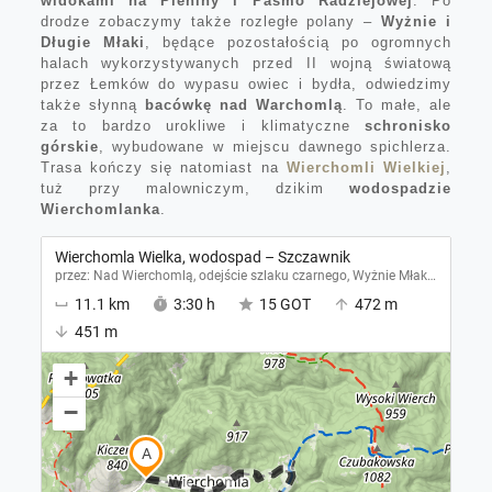
widokami na Pieniny i Pasmo Radziejowej
. Po
drodze zobaczymy także rozległe polany –
Wyżnie i
Długie Młaki
, będące pozostałością po ogromnych
halach wykorzystywanych przed II wojną światową
przez Łemków do wypasu owiec i bydła, odwiedzimy
także słynną
bacówkę nad Warchomlą
. To małe, ale
za to bardzo urokliwe i klimatyczne
schronisko
górskie
, wybudowane w miejscu dawnego spichlerza.
Trasa kończy się natomiast na
Wierchomli Wielkiej
,
tuż przy malowniczym, dzikim
wodospadzie
Wierchomlanka
.