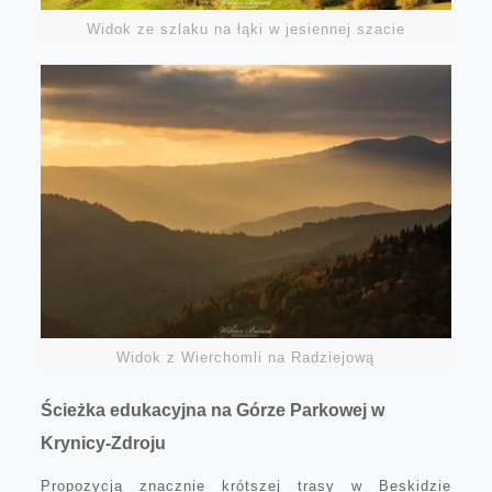
Widok ze szlaku na łąki w jesiennej szacie
Widok z Wierchomli na Radziejową
Ścieżka edukacyjna na Górze Parkowej w
Krynicy-Zdroju
Propozycją znacznie krótszej trasy w Beskidzie