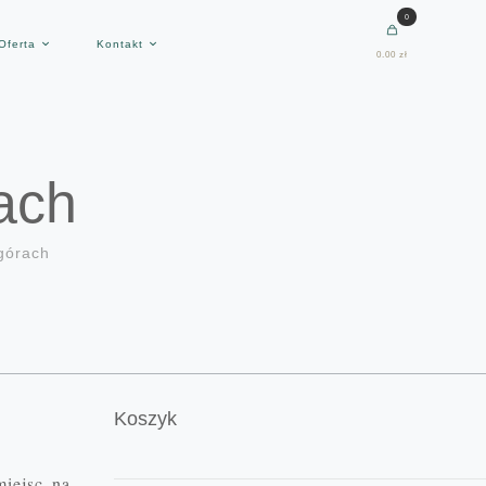
0
Oferta
Kontakt
0.00 zł
ach
górach
Koszyk
miejsc na