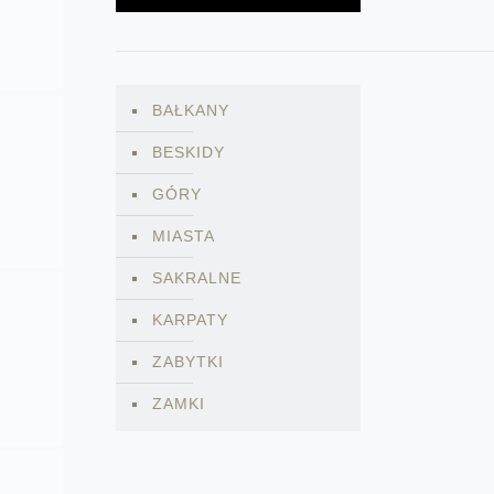
BAŁKANY
BESKIDY
GÓRY
MIASTA
SAKRALNE
KARPATY
ZABYTKI
ZAMKI