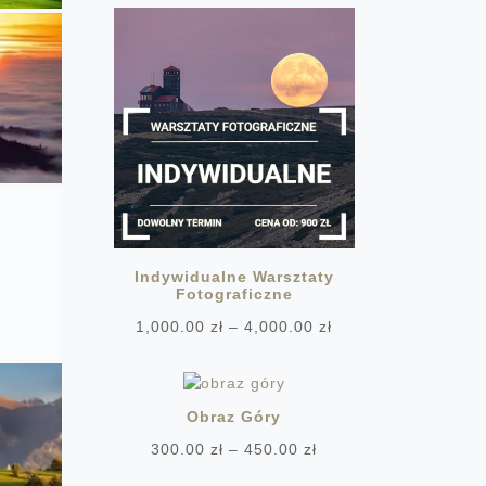
Indywidualne Warsztaty
Fotograficzne
Zakres
1,000.00
zł
–
4,000.00
zł
cen:
od
1,000.00 zł
Obraz Góry
do
4,000.00 zł
Zakres
300.00
zł
–
450.00
zł
cen: