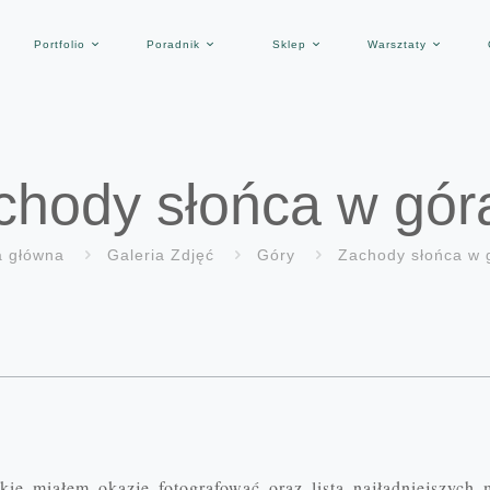
Portfolio
Poradnik
Sklep
Warsztaty
chody słońca w gór
a główna
Galeria Zdjęć
Góry
Zachody słońca w 
ie miałem okazje fotografować oraz lista najładniejszych 