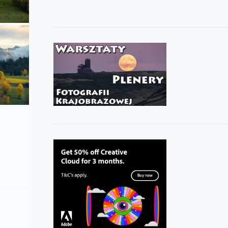
od
300.00 zł
do
450.00 zł