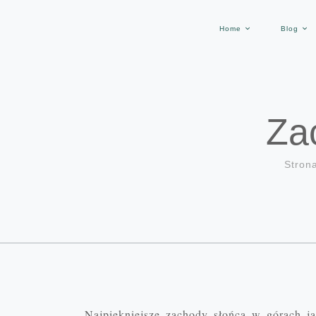
Home
Blog
Za
Stron
Najpiękniejsze zachody słońca w górach jak